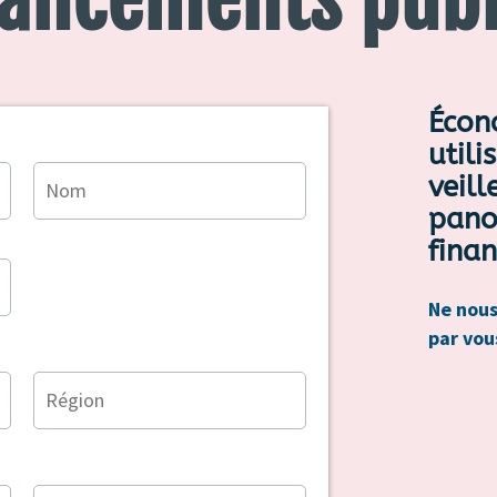
Écon
utili
veill
pano
fina
Ne nous
par vou